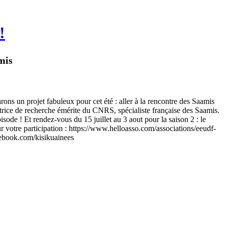
!
mis
ns un projet fabuleux pour cet été : aller à la rencontre des Saamis
rice de recherche émérite du CNRS, spécialiste française des Saamis.
sode ! Et rendez-vous du 15 juillet au 3 aout pour la saison 2 : le
 votre participation : https://www.helloasso.com/associations/eeudf-
acebook.com/kisikuainees