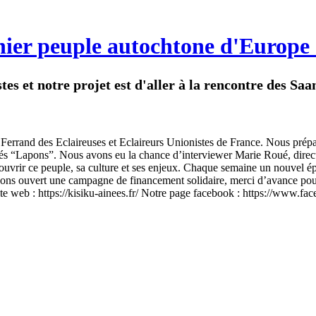
nier peuple autochtone d'Europe 
s et notre projet est d'aller à la rencontre des Saa
rrand des Eclaireuses et Eclaireurs Unionistes de France. Nous préparo
és “Lapons”. Nous avons eu la chance d’interviewer Marie Roué, direct
ouvrir ce peuple, sa culture et ses enjeux. Chaque semaine un nouvel épi
vons ouvert une campagne de financement solidaire, merci d’avance pour
te web : https://kisiku-ainees.fr/ Notre page facebook : https://www.f